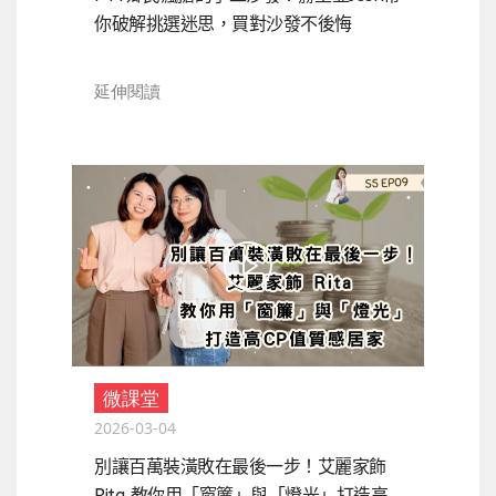
你破解挑選迷思，買對沙發不後悔
延伸閱讀
微課堂
2026-03-04
別讓百萬裝潢敗在最後一步！艾麗家飾
Rita 教你用「窗簾」與「燈光」打造高