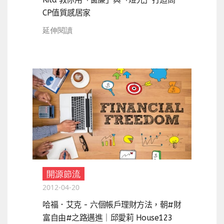
CP值質感居家
延伸閱讀
開源節流
2012-04-20
哈福．艾克 - 六個帳戶理財方法，朝#財
富自由#之路邁進｜邱愛莉 House123