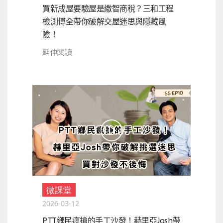
買新成屋要驗屋是繳智商稅？三和工程
檢測博全帶你破解交屋迷思與隱藏風
險！
延伸閱讀
微課堂
2026-03-12
PTT鄉民瘋搶的手工沙發！赫里亞Josh帶