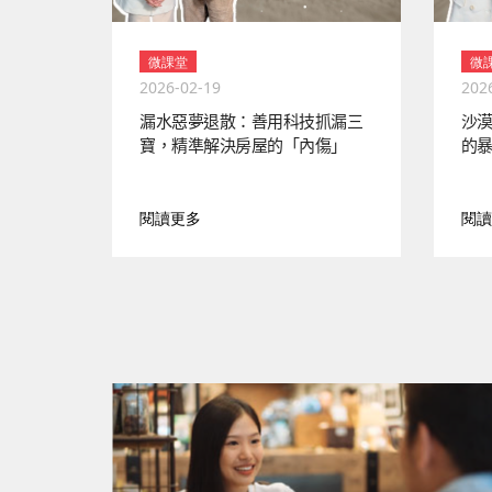
微課堂
微
2026-02-19
202
漏水惡夢退散：善用科技抓漏三
沙
寶，精準解決房屋的「內傷」
的
閱讀更多
閱讀