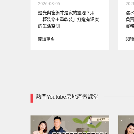
2026-03-05
202
燈光與窗簾才是家的靈魂？用
漏
「輕裝修＋重軟裝」打造有溫度
負
的生活空間
實
閱讀更多
閱讀
熱門Youtube房地產微課堂