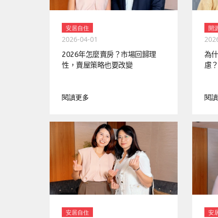
安居自住
開
2026-04-01
202
2026年怎麼賣房？市場回歸理
為
性，賣屋策略也要改變
慮
閱讀更多
閱讀
安居自住
安