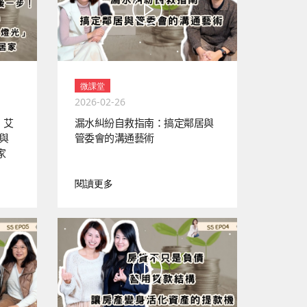
微課堂
2026-02-26
！艾
漏水糾紛自救指南：搞定鄰居與
」與
管委會的溝通藝術
家
閱讀更多