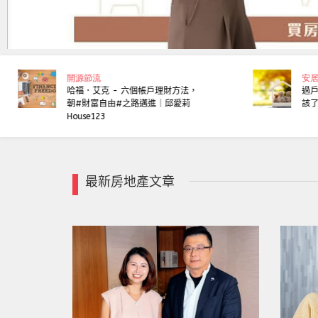
開源節流
安
哈福．艾克 - 六個帳戶理財方法，
過
朝#財富自由#之路邁進｜邱愛莉
該了
House123
最新房地產文章