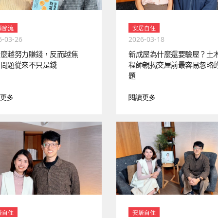
源節流
安居自住
6-03-26
2026-03-18
什麼越努力賺錢，反而越焦
新成屋為什麼還要驗屋？土
？問題從來不只是錢
程師親揭交屋前最容易忽略
題
更多
閱讀更多
居自住
安居自住