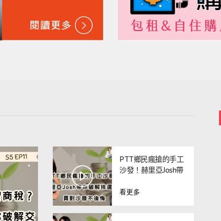
PTT鄉民瘋搶的手工
沙發！赫里亞Josh帶
你破解挑選迷思，買
看更多
對沙發不後悔