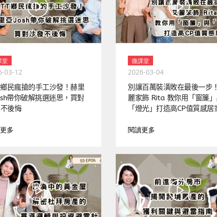
課堂
微課堂
6-03-12
2026-03-04
T鄉民瘋搶的手工沙發！赫里
別讓百萬裝潢敗在最後一步
osh帶你破解挑選迷思，買對
麗家飾 Rita 教你用「窗簾
發不後悔
「燈光」打造高CP值質感居
更多
閱讀更多