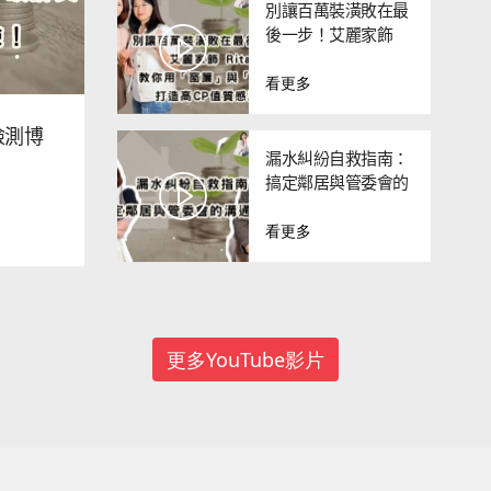
別讓百萬裝潢敗在最
後一步！艾麗家飾
Rita 教你用「窗簾」
看更多
與「燈光」打造高CP
值質感居家
檢測博
漏水糾紛自救指南：
搞定鄰居與管委會的
溝通藝術
看更多
更多YouTube影片