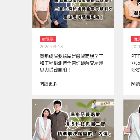
微課堂
微
2026-03-18
202
買新成屋要驗屋是繳智商稅？三
PT
和工程檢測博全帶你破解交屋迷
亞J
思與隱藏風險！
沙
閱讀更多
閱讀