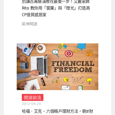
別讓百萬裝潢敗在最後一步！艾麗家飾
Rita 教你用「窗簾」與「燈光」打造高
CP值質感居家
延伸閱讀
開源節流
2012-04-20
哈福．艾克 - 六個帳戶理財方法，朝#財