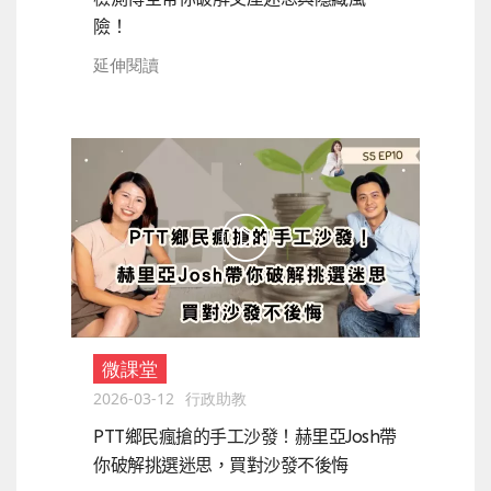
險！
延伸閱讀
微課堂
2026-03-12
行政助教
PTT鄉民瘋搶的手工沙發！赫里亞Josh帶
你破解挑選迷思，買對沙發不後悔