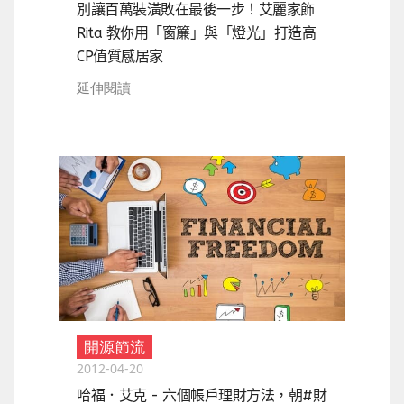
別讓百萬裝潢敗在最後一步！艾麗家飾
Rita 教你用「窗簾」與「燈光」打造高
CP值質感居家
延伸閱讀
開源節流
2012-04-20
哈福．艾克 - 六個帳戶理財方法，朝#財