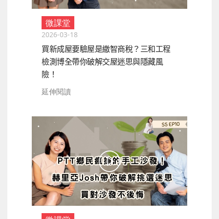
微課堂
2026-03-18
買新成屋要驗屋是繳智商稅？三和工程
檢測博全帶你破解交屋迷思與隱藏風
險！
延伸閱讀