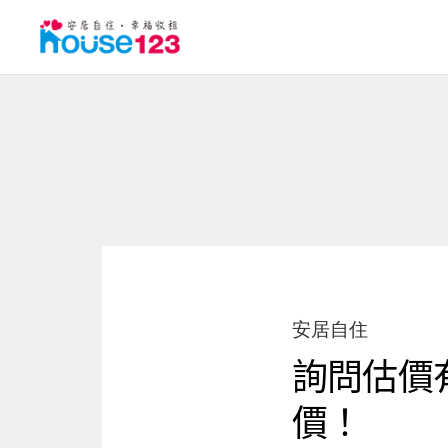
安居自住
詢問估價
價！