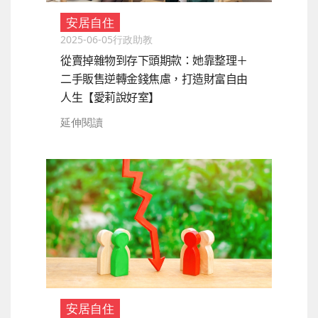
安居自住
2025-06-05
行政助教
從賣掉雜物到存下頭期款：她靠整理＋
二手販售逆轉金錢焦慮，打造財富自由
人生【愛莉說好室】
延伸閱讀
安居自住