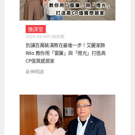
微課堂
2026-03-04
行政助教
別讓百萬裝潢敗在最後一步！艾麗家飾
Rita 教你用「窗簾」與「燈光」打造高
CP值質感居家
延伸閱讀