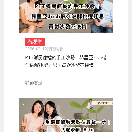
微課堂
2026-03-12
行政助教
PTT鄉民瘋搶的手工沙發！赫里亞Josh帶
你破解挑選迷思，買對沙發不後悔
延伸閱讀