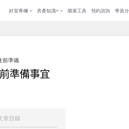
好室專欄
房產知識+
購屋工具
預約諮詢
學員分
 入住前準備
入住前準備事宜
文章目錄