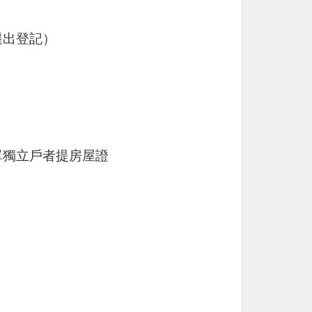
遷出登記）
單獨立戶者提房屋證