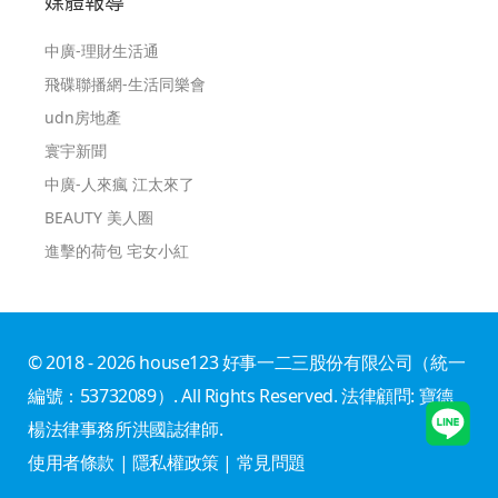
媒體報導
中廣-理財生活通
飛碟聯播網-生活同樂會
udn房地產
寰宇新聞
中廣-人來瘋 江太來了
BEAUTY 美人圈
進擊的荷包 宅女小紅
© 2018 - 2026 house123 好事一二三股份有限公司（統一
編號：53732089）. All Rights Reserved. 法律顧問: 寶德
楊法律事務所洪國誌律師.
使用者條款
|
隱私權政策
|
常見問題