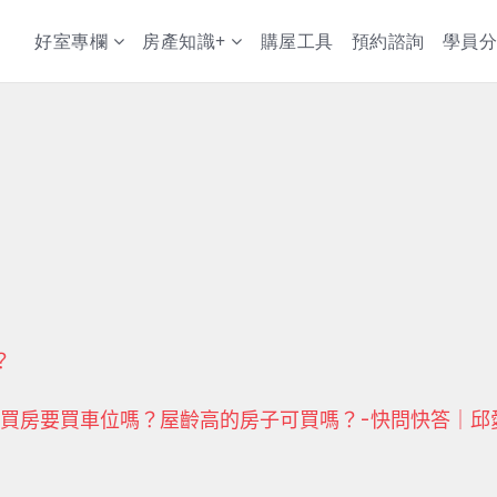
好室專欄
房產知識+
購屋工具
預約諮詢
學員分
？
房要買車位嗎？屋齡高的房子可買嗎？-快問快答｜邱愛莉 