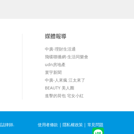
媒體報導
中廣-理財生活通
飛碟聯播網-生活同樂會
udn房地產
寰宇新聞
中廣-人來瘋 江太來了
BEAUTY 美人圈
進擊的荷包 宅女小紅
洪國誌律師.
使用者條款
|
隱私權政策
|
常見問題