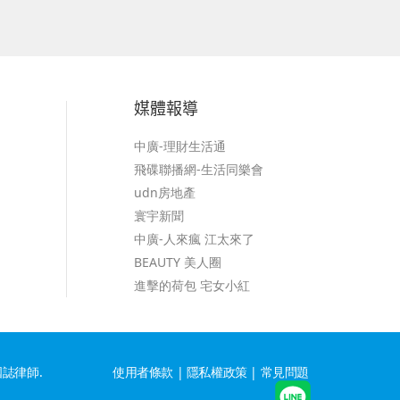
媒體報導
中廣-理財生活通
飛碟聯播網-生活同樂會
udn房地產
寰宇新聞
中廣-人來瘋 江太來了
BEAUTY 美人圈
進擊的荷包 宅女小紅
洪國誌律師.
使用者條款
|
隱私權政策
|
常見問題