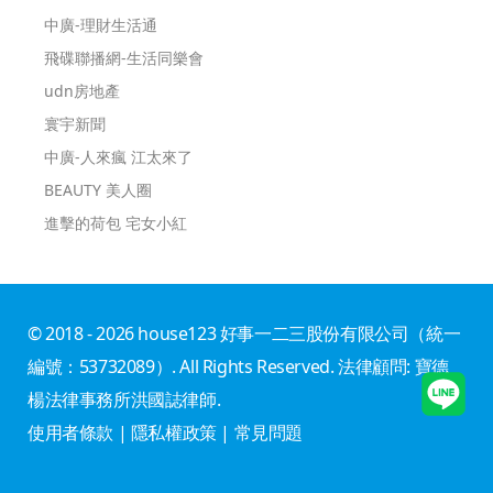
中廣-理財生活通
飛碟聯播網-生活同樂會
udn房地產
寰宇新聞
中廣-人來瘋 江太來了
BEAUTY 美人圈
進擊的荷包 宅女小紅
© 2018 - 2026 house123 好事一二三股份有限公司（統一
編號：53732089）. All Rights Reserved. 法律顧問: 寶德
楊法律事務所洪國誌律師.
使用者條款
|
隱私權政策
|
常見問題