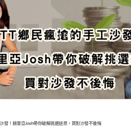
工沙發！赫里亞Josh帶你破解挑選迷思，買對沙發不後悔