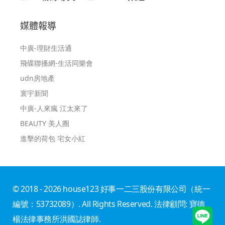
媒體報導
中廣-理財生活通
飛碟聯播網-生活同樂會
udn房地產
寰宇新聞
中廣-人來瘋 江太來了
BEAUTY 美人圈
進擊的荷包 宅女小紅
© 2018 - 2026 house123 好事一二三股份有限公司（統一
編號：53732089）. All Rights Reserved. 法律顧問: 寶德
楊法律事務所洪國誌律師.