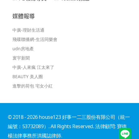
媒體報導
中廣-理財生活通
飛碟聯播網-生活同樂會
udn房地產
寰宇新聞
中廣-人來瘋 江太來了
BEAUTY 美人圈
進擊的荷包 宅女小紅
© 2018 - 2026 house123 好事一二三股份有限公司（統一
編號：53732089）. All Rights Reserved. 法律顧問: 寶德
楊法律事務所洪國誌律師.