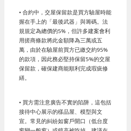
• 合約中，交屋保留款是買方驗屋時能
握在手上的「最後武器」與籌碼。法
規規定為總價的5%，但許多建案會利
用搓商條款將此金額降為三萬或五
萬，由於在驗屋前買方已繳交約95%
的款項，因此務必堅持保留5%的交屋
保留款，確保建商能順利完成瑕疵修
繕。
• 買方需注意廣告不實的陷阱，這包括
接待中心展示的樣品屋、模型與文
宣。常見的糾紛如窗戶開口（低台度
窗變一般窗）或鏡高被吃掉，建議在