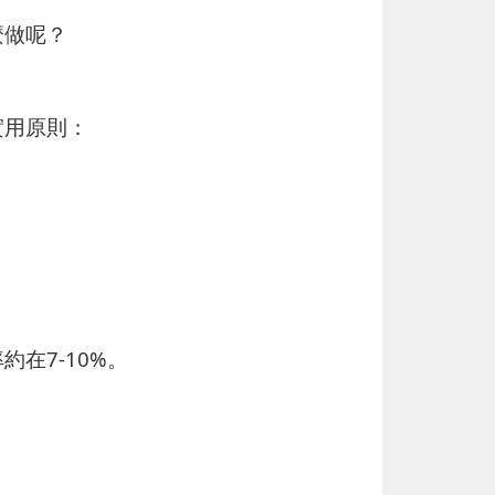
麼做呢？
實用原則：
在7-10%。