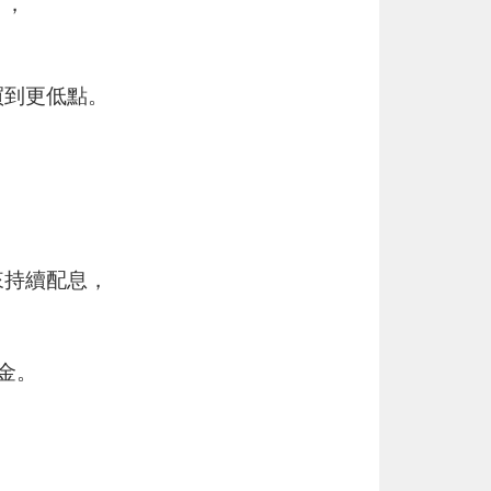
」，
買到更低點。
來持續配息，
金。