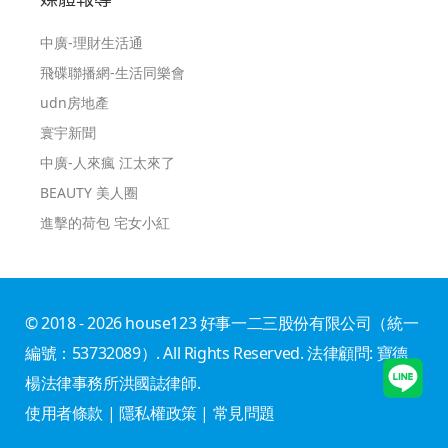
中廣-理財生活通
飛碟聯播網-生活同樂會
udn房地產
寰宇新聞
中廣-人來瘋 江太來了
BEAUTY 美人圈
進擊的荷包 宅女小紅
© 2018 - 2026 house123 好事一二三股份有限公司（統一
編號：53732089）. All Rights Reserved. 法律顧問: 寶德
楊法律事務所洪國誌律師.
使用者條款
|
隱私權政策
|
常見問題