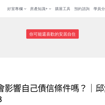
好室專欄
房產知識+
購屋工具
預約諮詢
學員分
你可能還喜歡的安居自住
會影響自己債信條件嗎？｜邱
3